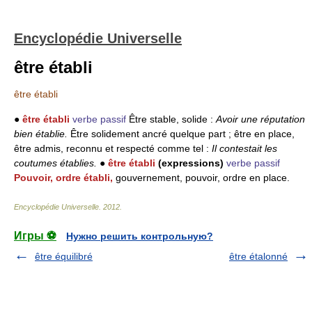
Encyclopédie Universelle
être établi
être établi
●
être établi
verbe passif
Être stable, solide :
Avoir une réputation
bien établie.
Être solidement ancré quelque part ; être en place,
être admis, reconnu et respecté comme tel :
Il contestait les
coutumes établies.
●
être établi
(expressions)
verbe passif
Pouvoir, ordre établi,
gouvernement, pouvoir, ordre en place.
Encyclopédie Universelle
.
2012
.
Игры ⚽
Нужно решить контрольную?
être équilibré
être étalonné