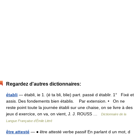
Regardez d'autres dictionnaires:
établi
— établi, ie 1. (é ta bli, blie) part. passé d établir. 1° Fixé et
assis. Des fondements bien établis. Par extension. • On ne
reste point toute la journée établi sur une chaise, on se livre à des
jeux d exercice, on va, on vient, J. J. ROUSS …
Dictionnaire de la
Langue Française d'Émile Littré
être attesté
— ● être attesté verbe passif En parlant d un mot, d