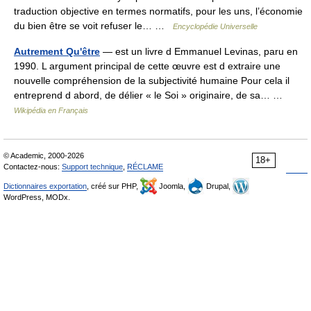
traduction objective en termes normatifs, pour les uns, l’économie
du bien être se voit refuser le… …
Encyclopédie Universelle
Autrement Qu'être
— est un livre d Emmanuel Levinas, paru en
1990. L argument principal de cette œuvre est d extraire une
nouvelle compréhension de la subjectivité humaine Pour cela il
entreprend d abord, de délier « le Soi » originaire, de sa… …
Wikipédia en Français
© Academic, 2000-2026
18+
Contactez-nous:
Support technique
,
RÉCLAME
Dictionnaires exportation
, créé sur PHP,
Joomla,
Drupal,
WordPress, MODx.