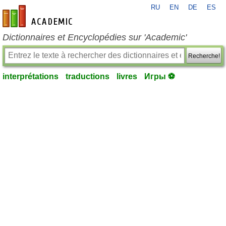
RU
EN
DE
ES
fr-academic.com
Dictionnaires et Encyclopédies sur 'Academic'
Recherche!
interprétations
traductions
livres
Игры ⚽